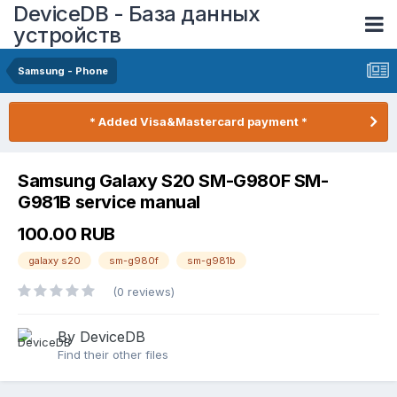
DeviceDB - База данных
устройств
Samsung - Phone
* Added Visa&Mastercard payment *
Samsung Galaxy S20 SM-G980F SM-
G981B service manual
100.00 RUB
galaxy s20
sm-g980f
sm-g981b
(0 reviews)
By DeviceDB
Find their other files