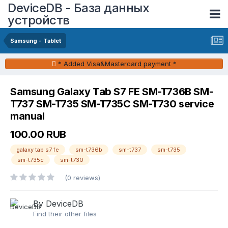
DeviceDB - База данных
устройств
Samsung - Tablet
* Added Visa&Mastercard payment *
Samsung Galaxy Tab S7 FE SM-T736B SM-
T737 SM-T735 SM-T735C SM-T730 service
manual
100.00 RUB
galaxy tab s7 fe
sm-t736b
sm-t737
sm-t735
sm-t735c
sm-t730
(0 reviews)
By DeviceDB
Find their other files