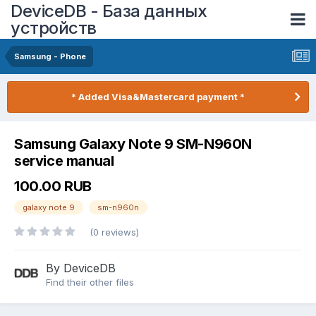
DeviceDB - База данных
устройств
Samsung - Phone
* Added Visa&Mastercard payment *
Samsung Galaxy Note 9 SM-N960N
service manual
100.00 RUB
galaxy note 9
sm-n960n
(0 reviews)
By DeviceDB
Find their other files